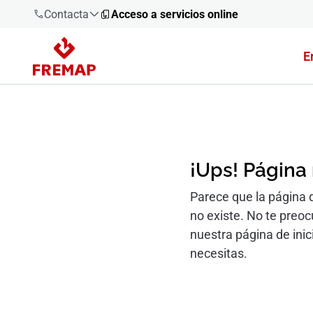
Contacta
Acceso a servicios online
E
900 61 00
61
+34 91
919 61 61
¡Ups! Página
Parece que la página 
no existe. No te preo
900 61 00
61
nuestra página de inic
necesitas.