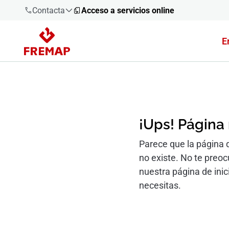
Contacta
Acceso a servicios online
E
900 61 00
61
+34 91
919 61 61
¡Ups! Página
Parece que la página 
no existe. No te preo
900 61 00
61
nuestra página de inic
necesitas.