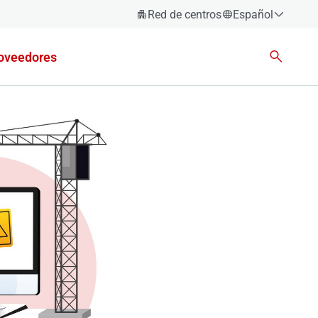
Red de centros
Español
Español
oveedores
Català
Euskara
Galego
Valencià
English