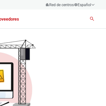
Red de centros
Español
Español
oveedores
Català
Euskara
Galego
Valencià
English