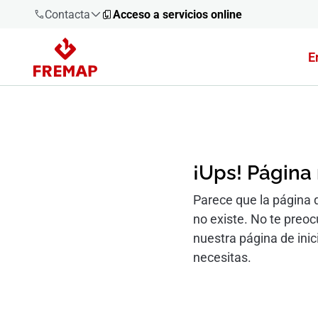
Contacta
Acceso a servicios online
E
900 61 00
61
+34 91
919 61 61
¡Ups! Página
Parece que la página 
no existe. No te preo
900 61 00
61
nuestra página de inic
necesitas.