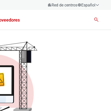
Red de centros
Español
Español
oveedores
Català
Euskara
Galego
Valencià
English