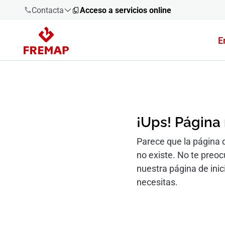
Contacta
Acceso a servicios online
E
900 61 00
61
+34 91
919 61 61
¡Ups! Página
Parece que la página 
no existe. No te preo
900 61 00
61
nuestra página de inic
necesitas.