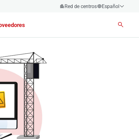
Red de centros
Español
Español
oveedores
Català
Euskara
Galego
Valencià
English