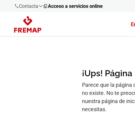
Contacta
Acceso a servicios online
E
900 61 00
61
+34 91
919 61 61
¡Ups! Página
Parece que la página 
no existe. No te preo
900 61 00
61
nuestra página de inic
necesitas.