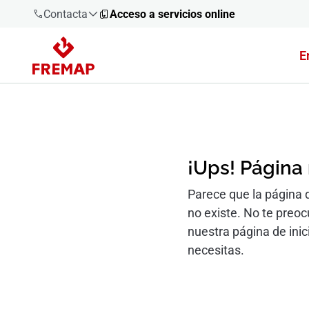
Contacta
Acceso a servicios online
E
900 61 00
61
+34 91
919 61 61
¡Ups! Página
Parece que la página 
no existe. No te preo
900 61 00
61
nuestra página de inic
necesitas.