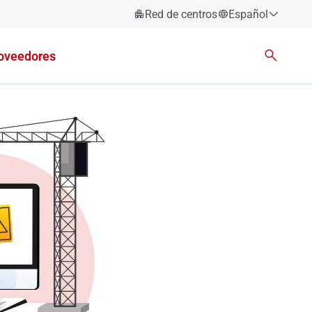
Red de centros
Español
Español
oveedores
Català
Euskara
Galego
Valencià
English