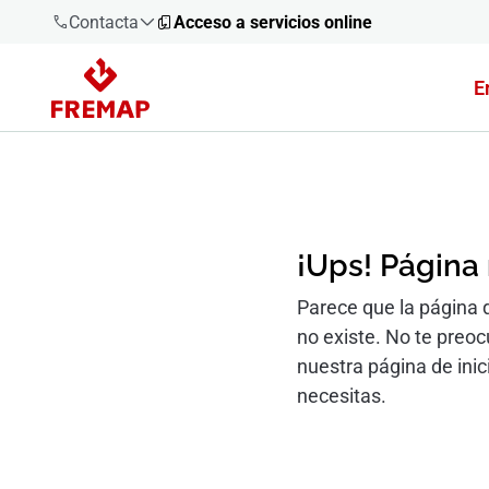
Contacta
Acceso a servicios online
E
900 61 00
61
+34 91
919 61 61
¡Ups! Página
Parece que la página 
no existe. No te preo
900 61 00
61
nuestra página de inic
necesitas.