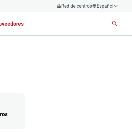
Red de centros
Español
Español
oveedores
Català
Euskara
Galego
Valencià
English
ros