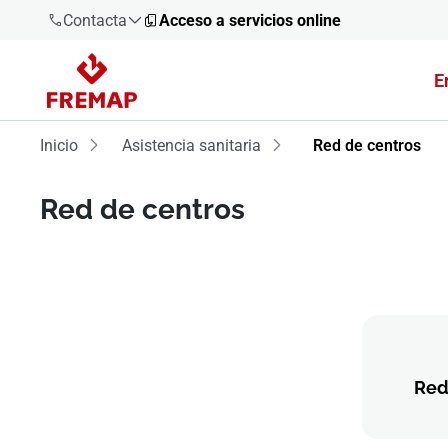
Contacta
Acceso a servicios online
E
900 61 00
61
Inicio
Asistencia sanitaria
Red de centros
+34 91
919 61 61
Red de centros
900 61 00
61
Red