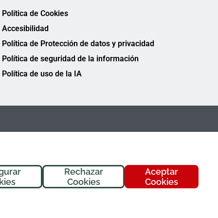
Política de Cookies
Accesibilidad
Política de Protección de datos y privacidad
Política de seguridad de la información
Política de uso de la IA
gurar
Rechazar
Aceptar
¡Hola! Soy
Fremi
, tu asistente de
kies
Cookies
Cookies
FREMAP. ¿En qué puedo ayudarte
hoy?
FREMAP Ⓒ Todos los derechos reservados