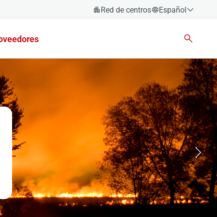
Red de centros
Español
Español
oveedores
Català
Euskara
Galego
Valencià
English