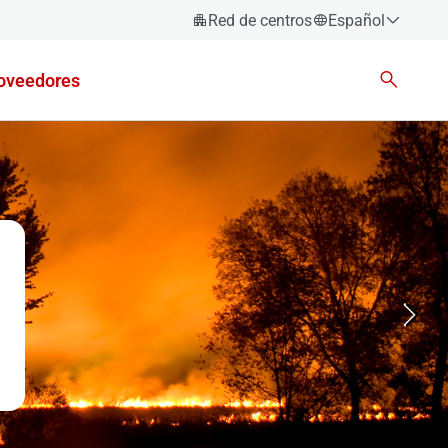
Red de centros
Español
Español
oveedores
Català
Euskara
Galego
Valencià
English