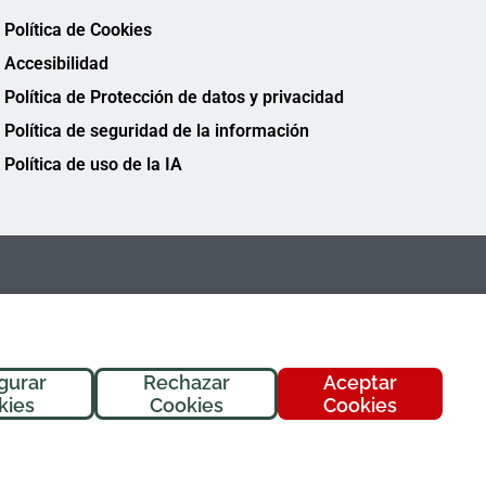
Política de Cookies
Accesibilidad
Política de Protección de datos y privacidad
Política de seguridad de la información
Política de uso de la IA
gurar
Rechazar
Aceptar
¡Hola! Soy
Fremi
, tu asistente de
kies
Cookies
Cookies
FREMAP. ¿En qué puedo ayudarte
hoy?
FREMAP Ⓒ Todos los derechos reservados