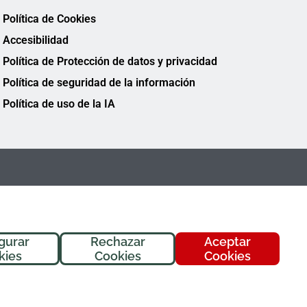
Política de Cookies
Accesibilidad
Política de Protección de datos y privacidad
Política de seguridad de la información
Política de uso de la IA
gurar
Rechazar
Aceptar
¡Hola! Soy
Fremi
, tu asistente de
kies
Cookies
Cookies
FREMAP. ¿En qué puedo ayudarte
hoy?
FREMAP Ⓒ Todos los derechos reservados