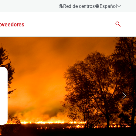
Red de centros
Español
Español
oveedores
Català
Euskara
Galego
Valencià
English