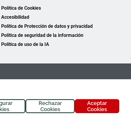
Política de Cookies
Accesibilidad
Política de Protección de datos y privacidad
Política de seguridad de la información
Política de uso de la IA
gurar
Rechazar
Aceptar
¡Hola! Soy
Fremi
, tu asistente de
kies
Cookies
Cookies
FREMAP. ¿En qué puedo ayudarte
hoy?
FREMAP Ⓒ Todos los derechos reservados