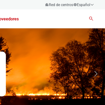
Red de centros
Español
Español
oveedores
Català
Euskara
Galego
Valencià
English