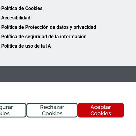
Política de Cookies
Accesibilidad
Política de Protección de datos y privacidad
Política de seguridad de la información
Política de uso de la IA
gurar
Rechazar
Aceptar
¡Hola! Soy
Fremi
, tu asistente de
kies
Cookies
Cookies
FREMAP. ¿En qué puedo ayudarte
hoy?
FREMAP Ⓒ Todos los derechos reservados