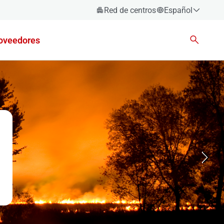
Red de centros
Español
Español
oveedores
Català
Euskara
Galego
Valencià
English