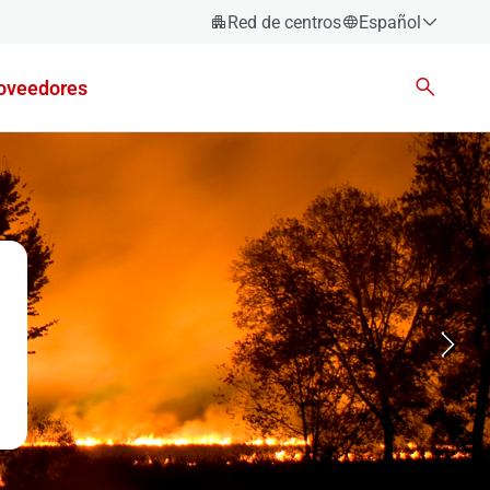
Red de centros
Español
Español
oveedores
Català
Euskara
Galego
Valencià
English