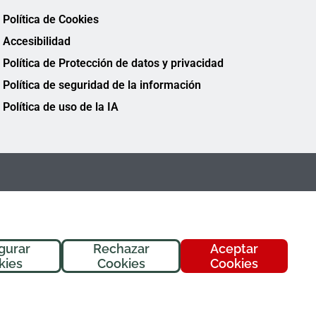
Política de Cookies
Accesibilidad
Política de Protección de datos y privacidad
Política de seguridad de la información
Política de uso de la IA
gurar
Rechazar
Aceptar
¡Hola! Soy
Fremi
, tu asistente de
kies
Cookies
Cookies
FREMAP. ¿En qué puedo ayudarte
hoy?
FREMAP Ⓒ Todos los derechos reservados