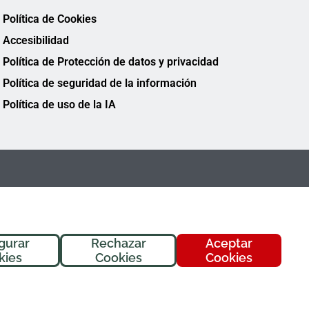
Política de Cookies
Accesibilidad
Política de Protección de datos y privacidad
Política de seguridad de la información
Política de uso de la IA
gurar
Rechazar
Aceptar
¡Hola! Soy
Fremi
, tu asistente de
kies
Cookies
Cookies
FREMAP. ¿En qué puedo ayudarte
hoy?
FREMAP Ⓒ Todos los derechos reservados