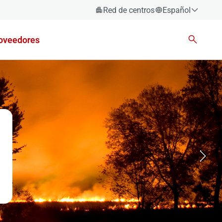
Red de centros
Español
Español
oveedores
Català
Euskara
Galego
Valencià
English