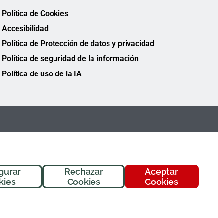
Política de Cookies
Accesibilidad
Política de Protección de datos y privacidad
Política de seguridad de la información
Política de uso de la IA
gurar
Rechazar
Aceptar
¡Hola! Soy
Fremi
, tu asistente de
kies
Cookies
Cookies
FREMAP. ¿En qué puedo ayudarte
hoy?
FREMAP Ⓒ Todos los derechos reservados