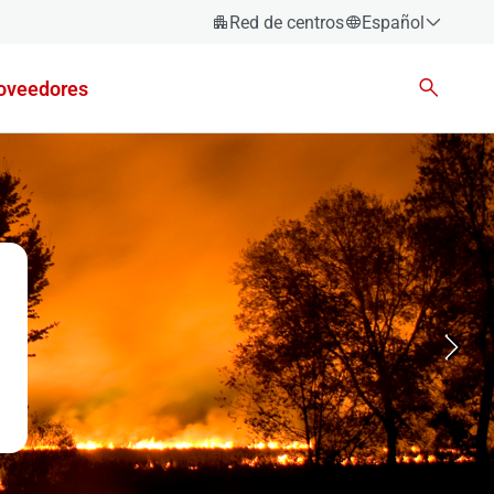
Red de centros
Español
Español
oveedores
Català
Euskara
Galego
Valencià
English