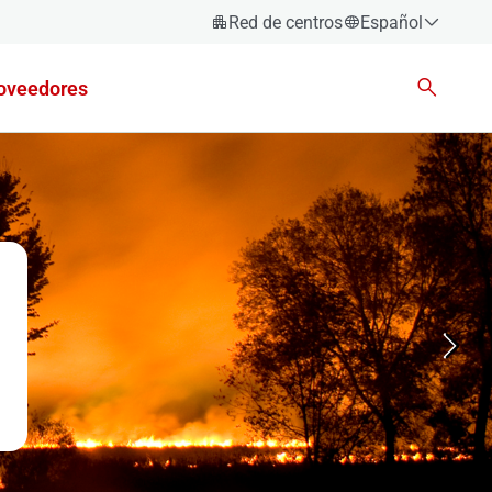
Red de centros
Español
Español
oveedores
Català
Euskara
Galego
Valencià
English