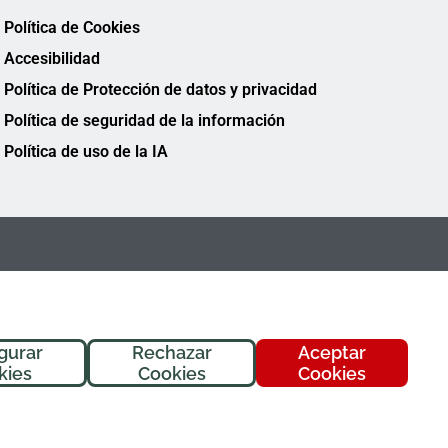
Política de Cookies
Accesibilidad
Política de Protección de datos y privacidad
Política de seguridad de la información
Política de uso de la IA
gurar
Rechazar
Aceptar
¡Hola! Soy
Fremi
, tu asistente de
kies
Cookies
Cookies
FREMAP. ¿En qué puedo ayudarte
hoy?
FREMAP Ⓒ Todos los derechos reservados