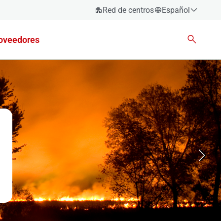
Red de centros
Español
Español
oveedores
Català
Euskara
Galego
Valencià
English