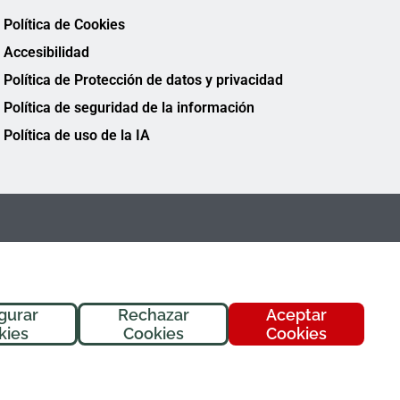
Política de Cookies
Accesibilidad
Política de Protección de datos y privacidad
Política de seguridad de la información
Política de uso de la IA
gurar
Rechazar
Aceptar
¡Hola! Soy
Fremi
, tu asistente de
kies
Cookies
Cookies
FREMAP. ¿En qué puedo ayudarte
hoy?
FREMAP Ⓒ Todos los derechos reservados