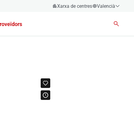
Xarxa de centres
Valencià
Espanyol
roveïdors
Català
Èuscara
Gallec
Valencià
English