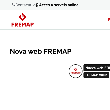
Contacta
Accés a serveis online
900 61 00
61
+34 91
919 61 61
Nova web FREMAP
900 61 00
61