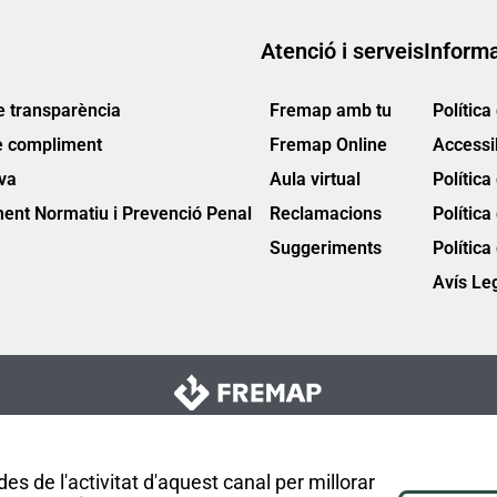
Atenció i serveis
Informa
e transparència
Fremap amb tu
Política
e compliment
Fremap Online
Accessib
va
Aula virtual
Política
ent Normatiu i Prevenció Penal
Reclamacions
Política
Suggeriments
Política
Avís Le
es de l'activitat d'aquest canal per millorar