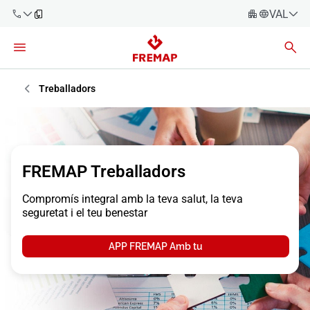
VALENC
Espanyo
Català
900 61 00
61
Èuscara
Treballadors
Gallec
+34 91
919 61 61
Valencià
Empreses
English
FREMAP Treballadors
Assessories
Compromís integral amb la teva salut, la teva
Treballadors
seguretat i el teu benestar
900 61 00
61
Autònoms
APP FREMAP Amb tu
Proveïdors