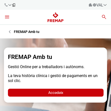
VALENC
Espanyo
Català
900 61 00
61
Èuscara
FREMAP Amb tu
Gallec
+34 91
919 61 61
Valencià
Empreses
FREMAP Amb tu
English
Assessories
Gestió Online per a treballadors i autònoms.
Treballadors
La teva història clínica i gestió de pagaments en un
900 61 00
sol clic.
61
Autònoms
Accedeix
Proveïdors