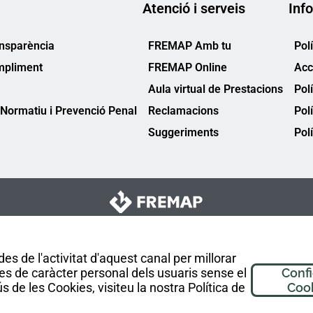
Atenció i serveis
Info
ansparència
FREMAP Amb tu
Pol
mpliment
FREMAP Online
Acc
Aula virtual de Prestacions
Pol
Normatiu i Prevenció Penal
Reclamacions
Pol
Suggeriments
Polí
es de l'activitat d'aquest canal per millorar
es de caràcter personal dels usuaris sense el
Conf
 de les Cookies, visiteu la nostra Política de
Coo