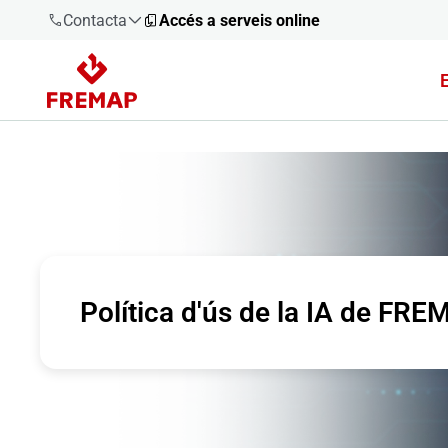
Contacta
Accés a serveis online
900 61 00
61
+34 91
919 61 61
Política d'ús de la IA de FR
900 61 00
61