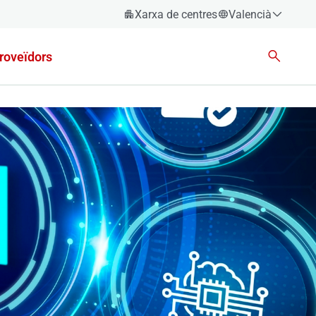
Xarxa de centres
Valencià
Espanyol
roveïdors
Català
Èuscara
Gallec
Valencià
English