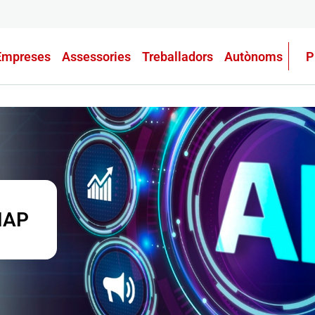
Empreses
Assessories
Treballadors
Autònoms
P
EMAP