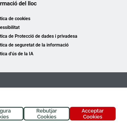
rmació del lloc
ítica de cookies
essibilitat
ítica de Protecció de dades i privadesa
ítica de seguretat de la informació
tica d'ús de la IA
igura
Rebutjar
Acceptar
kies
Cookies
Cookies
FREMAP Ⓒ Tots els drets reservats