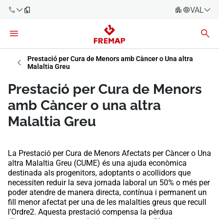
VALENC
Espanyo
Català
900 61 00
61
Prestació per Cura de Menors amb Càncer o Una altra
Èuscara
Malaltia Greu
Gallec
+34 91
Prestació per Cura de Menors
919 61 61
Valencià
Empreses
amb Càncer o una altra
English
Malaltia Greu
Assessories
Treballadors
900 61 00
La Prestació per Cura de Menors Afectats per Càncer o Una
61
altra Malaltia Greu (CUME) és una ajuda econòmica
Autònoms
destinada als progenitors, adoptants o acollidors que
necessiten reduir la seva jornada laboral un 50% o més per
poder atendre de manera directa, contínua i permanent un
Proveïdors
fill menor afectat per una de les malalties greus que recull
l'Ordre2. Aquesta prestació compensa la pèrdua