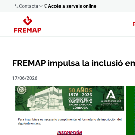
Contacta
Accés a serveis online
900 61 00
61
+34 91
919 61 61
FREMAP impulsa la inclusió en 
17/06/2026
900 61 00
61