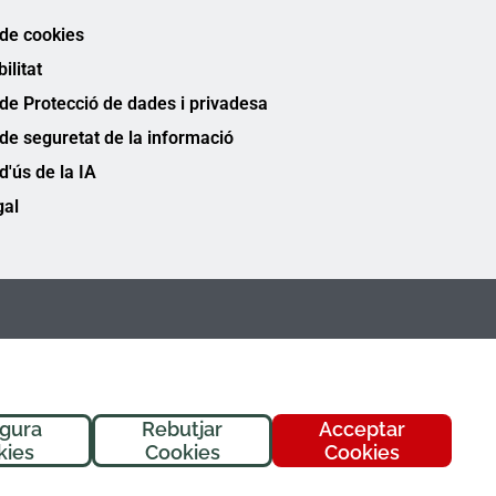
 de cookies
ilitat
 de Protecció de dades i privadesa
 de seguretat de la informació
 d'ús de la IA
gal
igura
Rebutjar
Acceptar
kies
Cookies
Cookies
FREMAP Ⓒ Tots els drets reservats