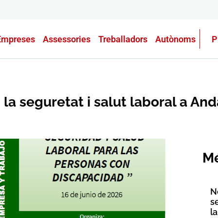
Empreses
Assessories
Treballadors
Autònoms
P
la seguretat i salut laboral a And
Mé
N
s
l