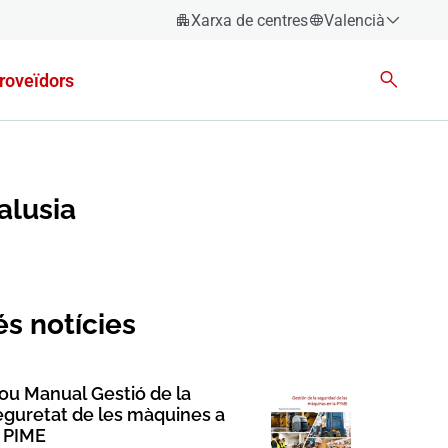
Xarxa de centres
Valencià
Espanyol
roveïdors
Català
Èuscara
Gallec
Valencià
alusia
English
s notícies
ou Manual Gestió de la
eguretat de les màquines a
a PIME