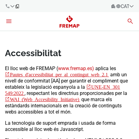
CATALÀ
Español
Català
900 61 00
61
Euskara
Galego
Accessibilitat
+34 91
919 61 61
Valencià
Empreses
​El lloc web de FREMAP
(
www.fremap.es)
aplica les
English
Pautes d'accessibilitat per al contingut web 2.1​
amb un
Assessories
nivell de conformitat [AA] per garantir el compliment que
estableix la legislació espanyola a la
UNE-EN 301
Treballadors
549:2022
, respectant les directrius proporcionades per la
900 61 00
WAI (Web Accesibility Initiative)
que marca els
61
estàndards internacionals en la creació de continguts
Autònoms
webs accessibles a tot el món.
La tecnologia de suport emprada i usada de forma
Proveïdors
accessible al lloc web és Javascript.