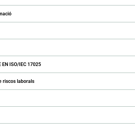
rmació
E EN ISO/IEC 17025
e riscos laborals