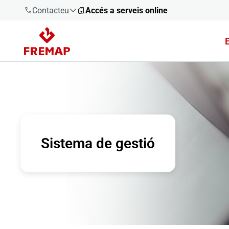
Contacteu
Accés a serveis online
900 61 00
61
+34 91
919 61 61
Sistema de gestió
900 61 00
61