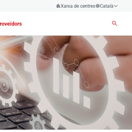
Xarxa de centres
Català
Español
roveïdors
Català
Euskara
Galego
Valencià
English