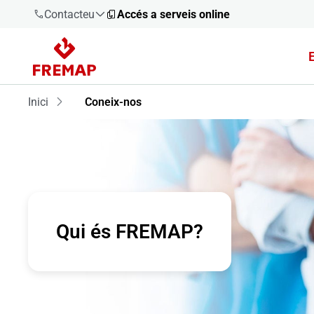
Contacteu
Accés a serveis online
900 61 00
61
Inici
Coneix-nos
+34 91
919 61 61
900 61 00
Qui és FREMAP?
61