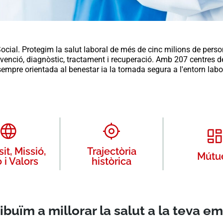
al. Protegim la salut laboral de més de cinc milions de perso
ció, diagnòstic, tractament i recuperació. Amb 207 centres de 
empre orientada al benestar ia la tornada segura a l'entorn labo
it, Missió,
Trajectòria
Mútu
 i Valors
històrica
ibuïm a millorar la salut a la teva e