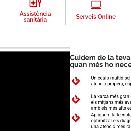
Assistència
Serveis Online
sanitària
Cuidem de la teva 
quan més ho nece
Un equip multidisci
atenció propera, esp
La xarxa més gran d
els mitjans més avan
amb els més alts es
Apliquem la tecnolo
optimitzar els diag
una atenció més ràp