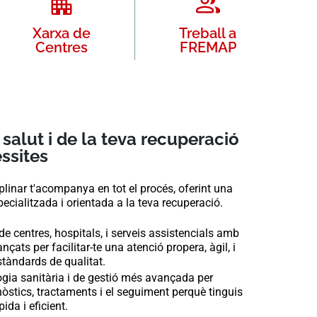
Xarxa de
Treball a
Centres
FREMAP
salut i de la teva recuperació
ssites
plinar t'acompanya en tot el procés, oferint una
ecialitzada i orientada a la teva recuperació.
e centres, hospitals, i serveis assistencials amb
çats per facilitar-te una atenció propera, àgil, i
tàndards de qualitat.
gia sanitària i de gestió més avançada per
nòstics, tractaments i el seguiment perquè tinguis
ida i eficient.