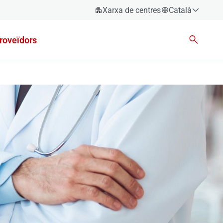
Xarxa de centres
Català
Español
roveïdors
Català
Euskara
Galego
Valencià
English