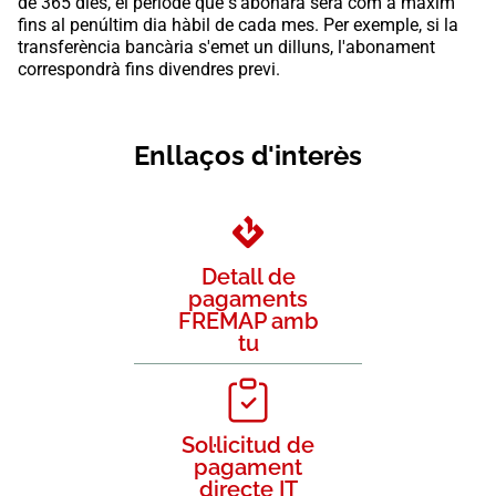
de 365 dies, el període que s'abonarà serà com a màxim
fins al penúltim dia hàbil de cada mes. Per exemple, si la
transferència bancària s'emet un dilluns, l'abonament
correspondrà fins divendres previ.
Enllaços d'interès
Detall de
pagaments
FREMAP amb
tu
Sol·licitud de
pagament
directe IT