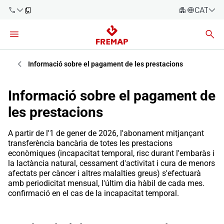
CATALÀ
Español
Català
900 61 00
61
Euskara
Informació sobre el pagament de les prestacions
Galego
+34 91
Informació sobre el pagament de
919 61 61
Valencià
Empreses
les prestacions
English
Assessories
A partir de l'1 de gener de 2026, l'abonament mitjançant
transferència bancària de totes les prestacions
Treballadors
econòmiques (incapacitat temporal, risc durant l'embaràs i
900 61 00
la lactància natural, cessament d'activitat i cura de menors
61
afectats per càncer i altres malalties greus) s'efectuarà
Autònoms
amb periodicitat mensual, l'últim dia hàbil de cada mes.
confirmació en el cas de la incapacitat temporal.
Proveïdors