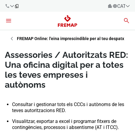
CATALÀ
Español
Català
900 61 00
61
Euskara
FREMAP Online: l'eina imprescindible per al teu despatx
Galego
+34 91
Assessories / Autoritzats RED:
919 61 61
Valencià
Empreses
Una oficina digital per a totes
English
les teves empreses i
Assessories
autònoms
Treballadors
900 61 00
61
Consultar i gestionar tots els CCCs i autònoms de les
Autònoms
teves autoritzacions RED.
Proveïdors
Visualitzar, exportar a excel i programar fitxers de
contingències, processos i absentisme (AT i ITCC).