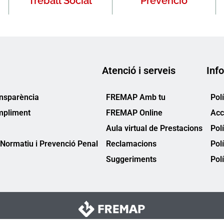
Treball Social
Prevenció
Atenció i serveis
Info
ansparència
FREMAP Amb tu
Pol
mpliment
FREMAP Online
Acc
Aula virtual de Prestacions
Pol
Normatiu i Prevenció Penal
Reclamacions
Pol
Suggeriments
Polí