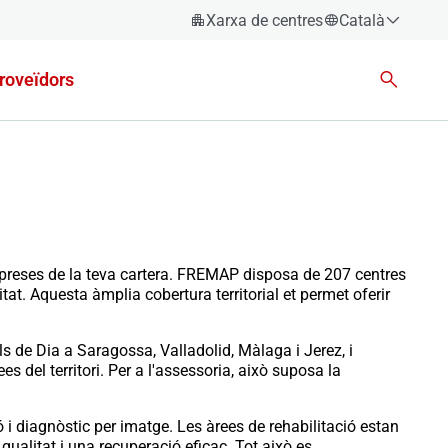
Xarxa de centres
Català
Español
roveïdors
Català
Euskara
Galego
Valencià
English
empreses de la teva cartera. FREMAP disposa de 207 centres
tat. Aquesta àmplia cobertura territorial et permet oferir
s de Dia a Saragossa, Valladolid, Màlaga i Jerez, i
s del territori. Per a l'assessoria, això suposa la
i diagnòstic per imatge. Les àrees de rehabilitació estan
alitat i una recuperació eficaç. Tot això es