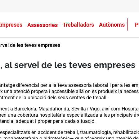
Empreses
Treballadors
Autònoms
P
Assessories
ervei de les teves empreses
, al servei de les teves empreses
tatge diferencial per a la teva assessoria laboral i per a les 
eix una atenció propera i accessible allà on es produeix la necessi
ntment de la ubicació dels seus centres de treball.
nt a Barcelona, ​​Majadahonda, Sevilla i Vigo, així com Hospital
n una cobertura hospitalària especialitzada a les principals àree
tencial adequat i proper per a cada situació.
ialitzats en accident de treball, traumatologia, rehabilitació 
 magnetoteràpia o hidroteràpia— que afavoreix una atenció de qu