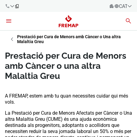
CATALÀ
Español
Català
900 61 00
61
Prestació per Cura de Menors amb Càncer o Una altra
Euskara
Malaltia Greu
Galego
+34 91
Prestació per Cura de Menors
919 61 61
Valencià
Empreses
amb Càncer o una altra
English
Malaltia Greu
Assessories
Treballadors
900 61 00
A FREMAP, estem amb tu quan necessites cuidar qui més
61
vols.
Autònoms
La Prestació per Cura de Menors Afectats per Càncer o Una
altra Malaltia Greu (CUME) és una ajuda econòmica
Proveïdors
destinada als progenitors, adoptants o acollidors que
necessiten reduir la seva jornada laboral un 50% o més per