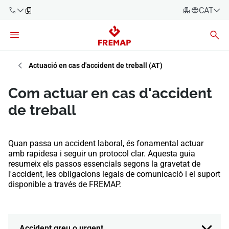
CATALÀ
Español
Català
900 61 00
61
Euskara
Actuació en cas d'accident de treball (AT)
Galego
+34 91
Com actuar en cas d'accident
919 61 61
Valencià
Empreses
de treball
English
Assessories
Quan passa un accident laboral, és fonamental actuar
Treballadors
amb rapidesa i seguir un protocol clar. Aquesta guia
900 61 00
resumeix els passos essencials segons la gravetat de
61
l'accident, les obligacions legals de comunicació i el suport
Autònoms
disponible a través de FREMAP.
Proveïdors
Accident greu o urgent