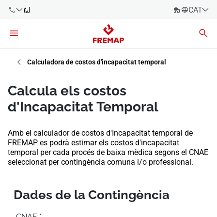
CATALÀ
Español
Català
900 61 00
61
Euskara
Calculadora de costos d'incapacitat temporal
Galego
+34 91
Calcula els costos
919 61 61
Valencià
Empreses
d'Incapacitat Temporal
English
Assessories
Amb el calculador de costos d'Incapacitat temporal de
FREMAP es podrà estimar els costos d'incapacitat
Treballadors
900 61 00
temporal per cada procés de baixa mèdica segons el CNAE
61
seleccionat per contingència comuna i/o professional.
Autònoms
Proveïdors