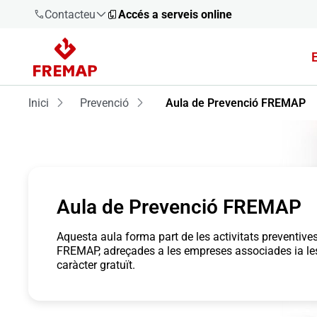
Contacteu
Accés a serveis online
900 61 00
61
Inici
Prevenció
Aula de Prevenció FREMAP
+34 91
919 61 61
Aula de Prevenció FREMAP
900 61 00
61
Aquesta aula forma part de les activitats preventives
FREMAP, adreçades a les empreses associades ia le
caràcter gratuït.