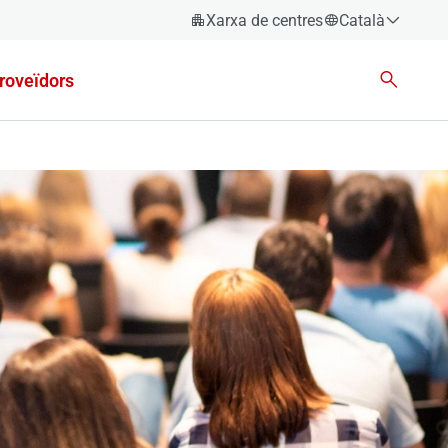
Xarxa de centres
Català
Español
roveïdors
Català
Euskara
Galego
Valencià
English