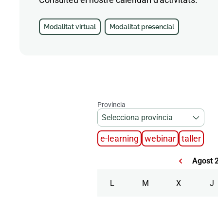
Modalitat virtual
Modalitat presencial
Província
Selecciona província
e-learning
webinar
taller
Agost 
L
M
X
J