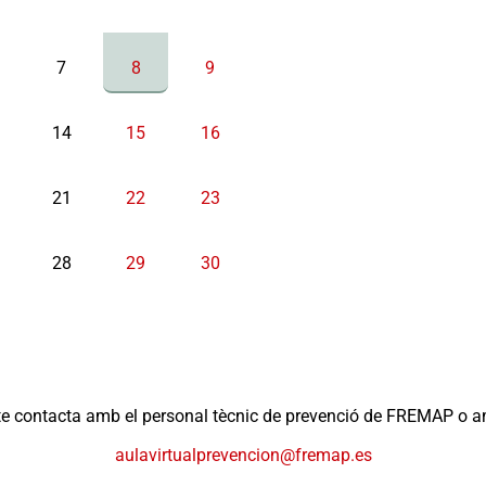
7
8
9
14
15
16
21
22
23
28
29
30
e contacta amb el personal tècnic de prevenció de FREMAP o amb
aulavirtualprevencion@fremap.es