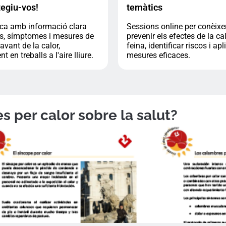
tegiu-vos!
temàtics
ica amb informació clara
Sessions online per conèix
os, símptomes i mesures de
prevenir els efectes de la cal
avant de la calor,
feina, identificar riscos i apl
 en treballs a l'aire lliure.
mesures eficaces.
s per calor sobre la salut?