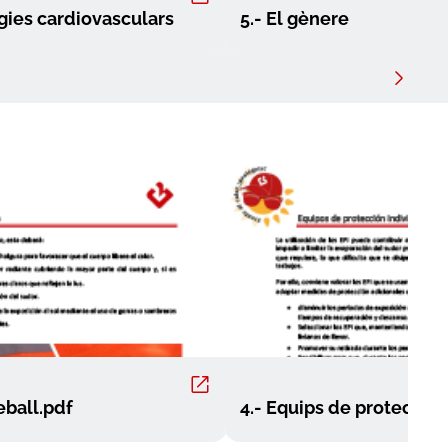
ogies cardiovasculars
5.- El gènere
eball.pdf
4.- Equips de protecció 