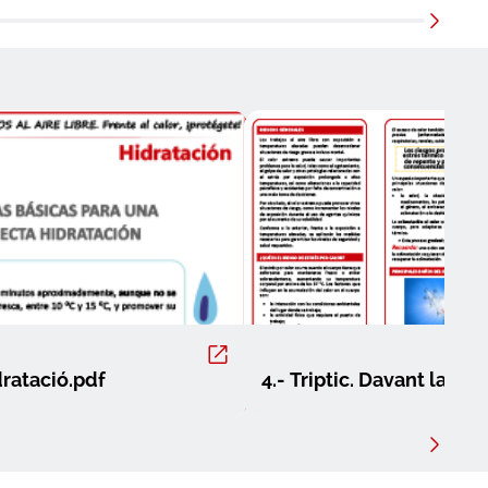
idratació.pdf
4.- Triptic. Davant la cal
te.pdf