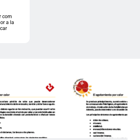
er com
or a la
icar