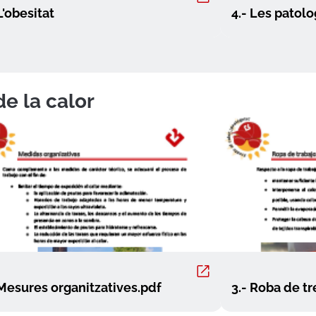
L'obesitat
4.- Les patol
e la calor
 Mesures organitzatives.pdf
3.- Roba de tr