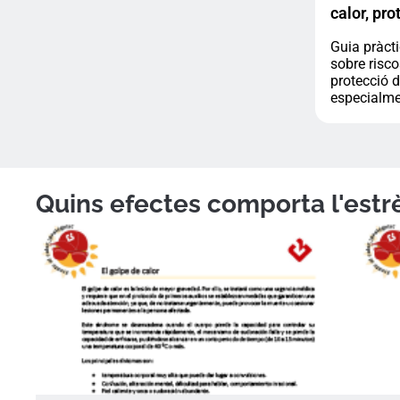
calor, pro
Guia pràct
sobre risc
protecció d
especialment
Quins efectes comporta l'estrè