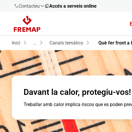
Contacteu
Accés a serveis online
900 61 00
61
Inici
…
Canals temàtics
Què fer front a 
+34 91
919 61 61
Davant la calor, protegiu-vos!
900 61 00
61
Treballar amb calor implica riscos que es poden pre