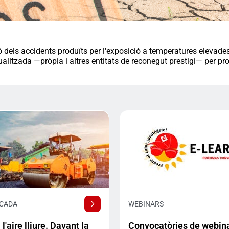
ls accidents produïts per l'exposició a temperatures elevades en e
litzada —pròpia i altres entitats de reconegut prestigi— per pr
ACADA
WEBINARS
 l'aire lliure. Davant la
Convocatòries de webin