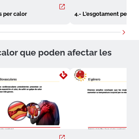
s per calor
4.- L'esgotament per cal
 calor que poden afectar les