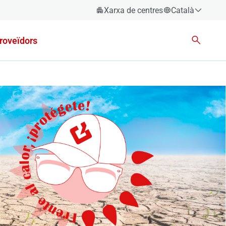
Xarxa de centres
Català
Español
roveïdors
Català
Euskara
Galego
Valencià
English