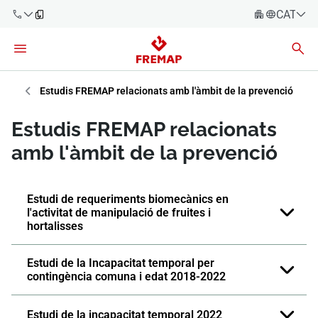
CATALÀ
Español
Català
900 61 00
61
Euskara
Estudis FREMAP relacionats amb l'àmbit de la prevenció
Galego
+34 91
Estudis FREMAP relacionats
919 61 61
Valencià
Empreses
amb l'àmbit de la prevenció
English
Assessories
Estudi de requeriments biomecànics en
l'activitat de manipulació de fruites i
Treballadors
900 61 00
hortalisses
61
Autònoms
Estudi de la Incapacitat temporal per
contingència comuna i edat 2018-2022
Proveïdors
Estudi de la incapacitat temporal 2022