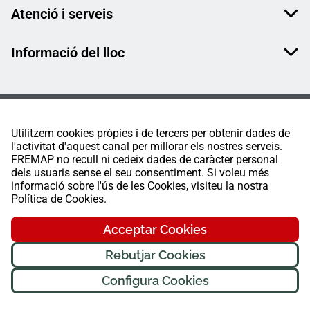
Atenció i serveis
Informació del lloc
Utilitzem cookies pròpies i de tercers per obtenir dades de
l'activitat d'aquest canal per millorar els nostres serveis.
FREMAP no recull ni cedeix dades de caràcter personal
dels usuaris sense el seu consentiment. Si voleu més
informació sobre l'ús de les Cookies, visiteu la nostra
Política de Cookies.
Acceptar Cookies
Rebutjar Cookies
Configura Cookies
FREMAP Ⓒ Tots els drets reservats