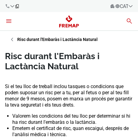
CATALÀ
Español
Català
900 61 00
61
Euskara
Risc durant l'Embaràs i Lactància Natural
Galego
+34 91
Risc durant l'Embaràs i
919 61 61
Valencià
Empreses
Lactància Natural
English
Assessories
Si el teu lloc de treball inclou tasques o condicions que
Treballadors
poden suposar un risc per a tu, per al fetus o per al teu fill
900 61 00
menor de 9 mesos, posem en marxa un procés per garantir
61
la teva seguretat i els teus drets.
Autònoms
Valorem les condicions del teu lloc per determinar si hi
ha risc durant l'embaràs o la lactància.
Proveïdors
Emetem el certificat de risc, quan escaigui, després de
l'anàlisi mèdica i tècnica.