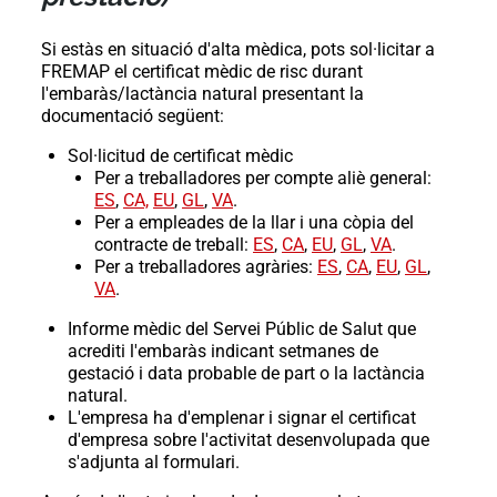
Si estàs en situació d'alta mèdica, pots sol·licitar a
FREMAP el certificat mèdic de risc durant
l'embaràs/lactància natural presentant la
documentació següent:
Sol·licitud de certificat mèdic
Per a treballadores per compte aliè general:
ES
,
CA,
EU
,
GL
,
VA
.
Per a empleades de la llar i una còpia del
contracte de treball:
ES
,
CA
,
EU
,
GL
,
VA
.
Per a treballadores agràries:
ES
,
CA
,
EU
,
GL
,
VA
.
Informe mèdic del Servei Públic de Salut que
acrediti l'embaràs indicant setmanes de
gestació i data probable de part o la lactància
natural.
L'empresa ha d'emplenar i signar el certificat
d'empresa sobre l'activitat desenvolupada que
s'adjunta al formulari.