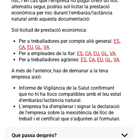
risc, i en cas que l'empresa no pugui oferir un lloc
alternatiu segur, podràs sol·licitar la prestació
econòmica per risc durant l'embaràs/lactància
natural amb aquesta documentació:
Sol·licitud de prestació econòmica:
Per a treballadores per compte aliè general:
ES
,
CA
,
EU
,
GL
,
VA
.
Per a empleades de la llar:
ES
,
CA
,
EU
,
GL
,
VA
.
Per a treballadores agràries:
ES
,
CA
,
EU
,
GL
,
VA
.
A més de l'anterior, has de demanar a la teva
empresa això:
Informe de Vigilància de la Salut confirmant
que no hi ha llocs compatibles amb el teu estat
d'embaràs/lactància natural.
L'empresa ha d'emplenar i signar la declaració
de l'empresa sobre la inexistència de lloc de
treball i el certificat que s'adjunten al formulari.
Què passa després?