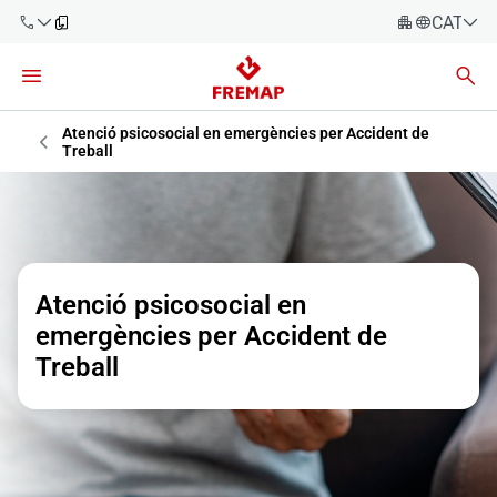
CATALÀ
Español
Català
900 61 00
61
Atenció psicosocial en emergències per Accident de
Euskara
Treball
Galego
+34 91
919 61 61
Valencià
Empreses
English
Assessories
Atenció psicosocial en
emergències per Accident de
Treballadors
900 61 00
Treball
61
Autònoms
Proveïdors