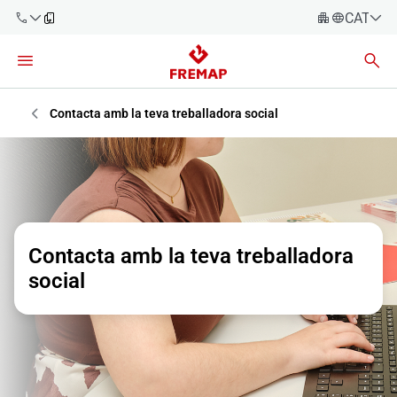
CATALÀ
Español
Català
900 61 00
61
Euskara
Contacta amb la teva treballadora social
Galego
+34 91
919 61 61
Valencià
Empreses
English
Assessories
Contacta amb la teva treballadora
Treballadors
social
900 61 00
61
Autònoms
Proveïdors