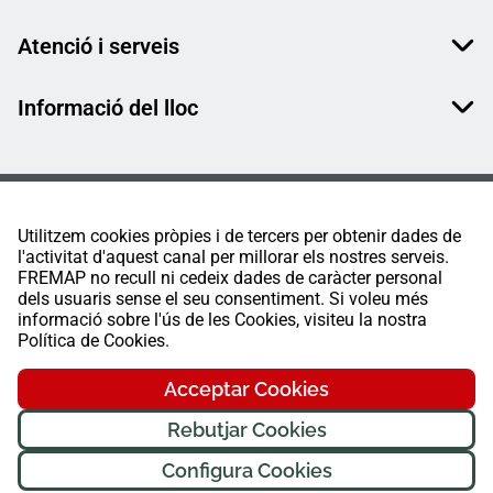
Atenció i serveis
Informació del lloc
Utilitzem cookies pròpies i de tercers per obtenir dades de
l'activitat d'aquest canal per millorar els nostres serveis.
FREMAP no recull ni cedeix dades de caràcter personal
dels usuaris sense el seu consentiment. Si voleu més
informació sobre l'ús de les Cookies, visiteu la nostra
Política de Cookies.
Acceptar Cookies
Rebutjar Cookies
Configura Cookies
FREMAP Ⓒ Tots els drets reservats