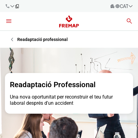
CATALÀ
Español
Català
900 61 00
61
Euskara
Readaptació professional
Galego
+34 91
919 61 61
Valencià
Empreses
English
Assessories
Readaptació Professional
Treballadors
900 61 00
Una nova oportunitat per reconstruir el teu futur
61
laboral després d'un accident
Autònoms
Proveïdors