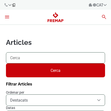
CATALÀ
Español
Català
900 61 00
61
Euskara
Galego
Articles
+34 91
919 61 61
Valencià
Empreses
English
Assessories
Cerca
Treballadors
900 61 00
61
Filtrar Articles
Autònoms
Ordenar per
Proveïdors
Destacats
Datas