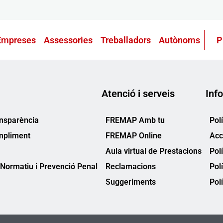
Empreses
Assessories
Treballadors
Autònoms
P
Atenció i serveis
Info
ansparència
FREMAP Amb tu
Pol
mpliment
FREMAP Online
Acc
Aula virtual de Prestacions
Pol
Normatiu i Prevenció Penal
Reclamacions
Pol
Suggeriments
Polí