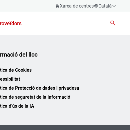
Xarxa de centres
Català
Español
roveïdors
Català
Euskara
Galego
rmació del lloc
Valencià
English
ítica de Cookies
essibilitat
ítica de Protecció de dades i privadesa
ítica de seguretat de la informació
tica d'ús de la IA