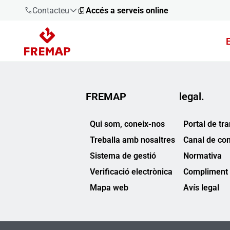
Contacteu
Accés a serveis online
900 61 00
61
+34 91
FREMAP
legal.
919 61 61
Qui som, coneix-nos
Portal de tr
Treballa amb nosaltres
Canal de co
Sistema de gestió
Normativa
900 61 00
61
Verificació electrònica
Compliment 
Mapa web
Avís legal