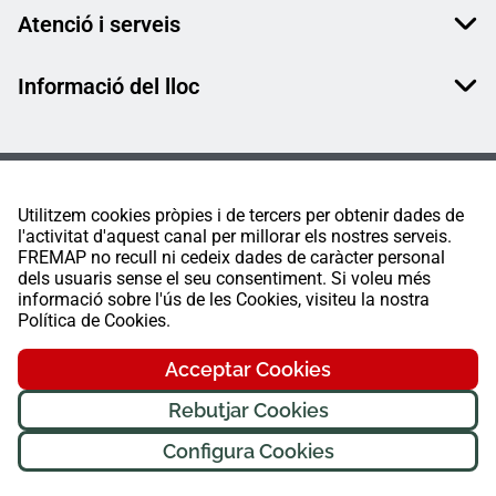
Atenció i serveis
Informació del lloc
Utilitzem cookies pròpies i de tercers per obtenir dades de
l'activitat d'aquest canal per millorar els nostres serveis.
FREMAP no recull ni cedeix dades de caràcter personal
dels usuaris sense el seu consentiment. Si voleu més
informació sobre l'ús de les Cookies, visiteu la nostra
Política de Cookies.
Acceptar Cookies
Rebutjar Cookies
Configura Cookies
FREMAP Ⓒ Tots els drets reservats