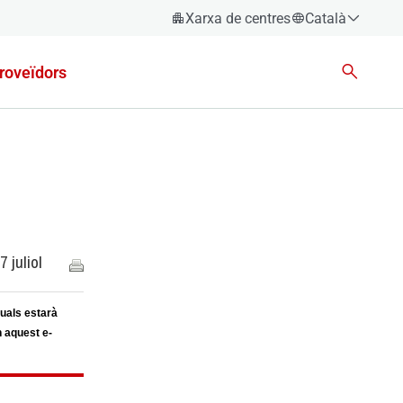
Xarxa de centres
Català
Español
roveïdors
Català
Euskara
Galego
Valencià
English