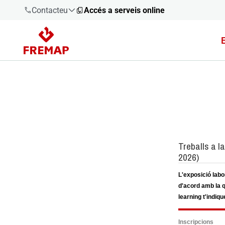
Contacteu
Accés a serveis online
900 61 00
61
+34 91
919 61 61
900 61 00
61