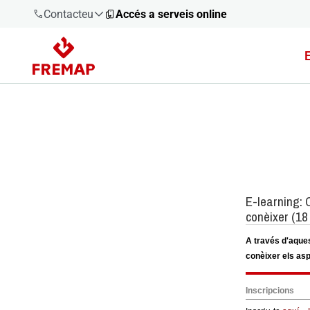
Contacteu
Accés a serveis online
900 61 00
61
+34 91
919 61 61
900 61 00
61