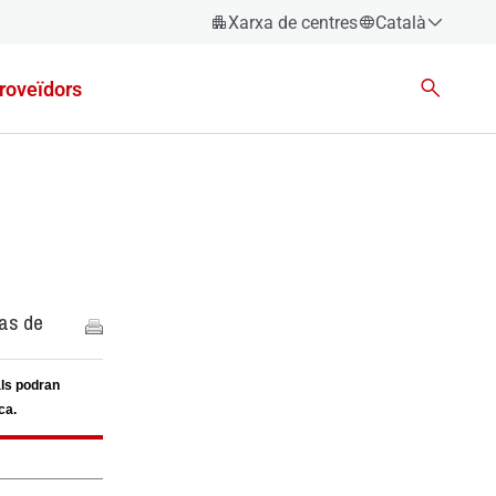
Xarxa de centres
Català
Español
roveïdors
Català
Euskara
Galego
Valencià
English