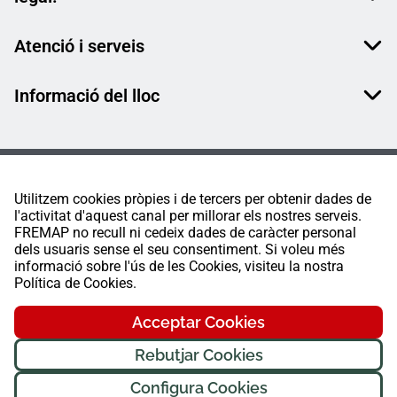
Atenció i serveis
Informació del lloc
Utilitzem cookies pròpies i de tercers per obtenir dades de
l'activitat d'aquest canal per millorar els nostres serveis.
FREMAP no recull ni cedeix dades de caràcter personal
dels usuaris sense el seu consentiment. Si voleu més
informació sobre l'ús de les Cookies, visiteu la nostra
Política de Cookies.
Acceptar Cookies
Rebutjar Cookies
Configura Cookies
FREMAP Ⓒ Tots els drets reservats