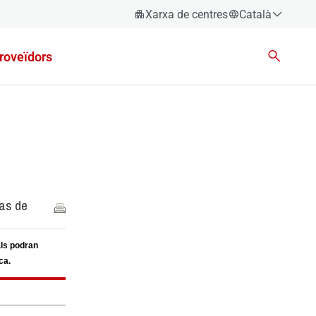
Xarxa de centres
Català
Español
roveïdors
Català
Euskara
Galego
Valencià
English