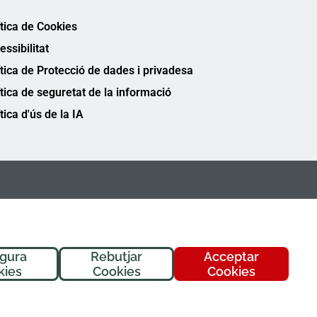
ítica de Cookies
essibilitat
ítica de Protecció de dades i privadesa
ítica de seguretat de la informació
tica d'ús de la IA
igura
Rebutjar
Acceptar
kies
Cookies
Cookies
FREMAP Ⓒ Tots els drets reservats