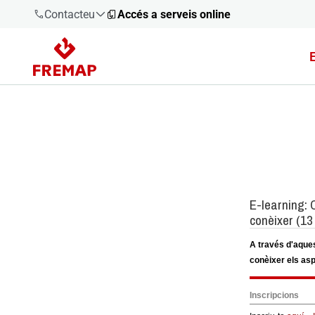
Contacteu
Accés a serveis online
900 61 00
61
+34 91
919 61 61
900 61 00
61