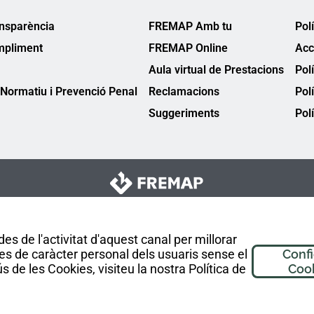
ansparència
FREMAP Amb tu
Pol
mpliment
FREMAP Online
Acc
Aula virtual de Prestacions
Pol
Normatiu i Prevenció Penal
Reclamacions
Pol
Suggeriments
Polí
es de l'activitat d'aquest canal per millorar
es de caràcter personal dels usuaris sense el
Conf
 de les Cookies, visiteu la nostra Política de
Coo