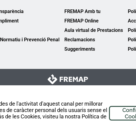
ansparència
FREMAP Amb tu
Pol
mpliment
FREMAP Online
Acc
Aula virtual de Prestacions
Pol
Normatiu i Prevenció Penal
Reclamacions
Pol
Suggeriments
Polí
es de l'activitat d'aquest canal per millorar
es de caràcter personal dels usuaris sense el
Conf
 de les Cookies, visiteu la nostra Política de
Coo