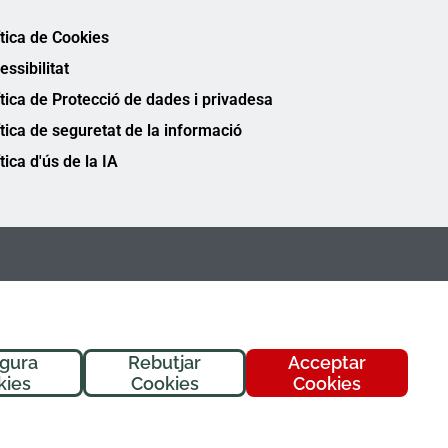
ítica de Cookies
essibilitat
ítica de Protecció de dades i privadesa
ítica de seguretat de la informació
tica d'ús de la IA
igura
Rebutjar
Acceptar
kies
Cookies
Cookies
FREMAP Ⓒ Tots els drets reservats