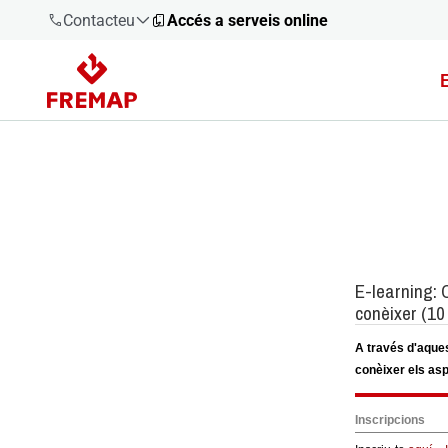
Contacteu
Accés a serveis online
900 61 00
61
+34 91
919 61 61
900 61 00
61