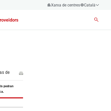
Xarxa de centres
Català
Español
roveïdors
Català
Euskara
Galego
Valencià
English