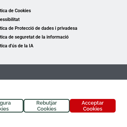
ítica de Cookies
essibilitat
ítica de Protecció de dades i privadesa
ítica de seguretat de la informació
tica d'ús de la IA
igura
Rebutjar
Acceptar
kies
Cookies
Cookies
FREMAP Ⓒ Tots els drets reservats