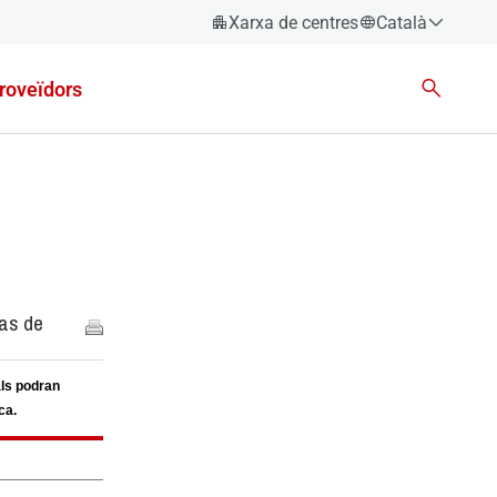
Xarxa de centres
Català
Español
roveïdors
Català
Euskara
Galego
Valencià
English