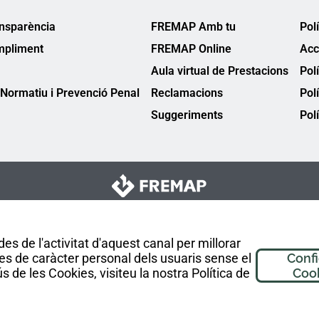
ansparència
FREMAP Amb tu
Pol
mpliment
FREMAP Online
Acc
Aula virtual de Prestacions
Pol
Normatiu i Prevenció Penal
Reclamacions
Pol
Suggeriments
Polí
es de l'activitat d'aquest canal per millorar
es de caràcter personal dels usuaris sense el
Conf
 de les Cookies, visiteu la nostra Política de
Coo